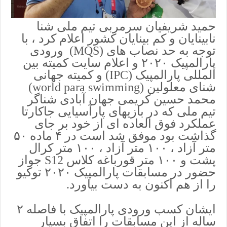
حمید شریفیان سرمربی تیم ملی شنا
نابینایان و کم بینایان کشور اعلام کرد ، با
توجه به حد نصاب های (MQS) ورودی
پارالمپیک ۲۰۲۰ و اعلام سایت کمیته بین
المللی پارالمپیک (IPC) و کمیته جهانی
شنای معلولین (world para swimming)
محمد حسین کریمی جهان آبادی شناگر
تیم ملی که در بازیهای پارآسیایی جاکارتا
عملکرد فوق العاده ای از خود بر جای
گذاشت بود موفق شد است در ۴ ماده ۵۰
متر آزاد ، ۱۰۰ متر آزاد ، ۱۰۰ متر کرال
پشت و ۱۰۰ متر قورباغه کلاس S12 جواز
حضور در مسابقات پارالمپیک ۲۰۲۰ توکیو
را از هم اکنون به دست بیاورد.
ایشان کسب ورودی پارالمپیک با فاصله ۲
ساله از این مسابقات را اتفاق بسیار