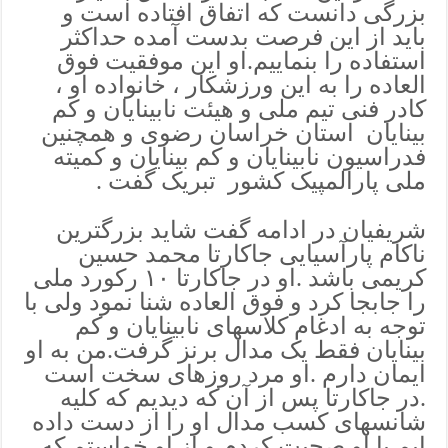
بزرگی دانست که اتفاق افتاده است و
باید از این فرصت بدست آمده حداکثر
استفاده را بنماییم.او این موفقیت فوق
العاده را به این ورزشکار ، خانواده او ،
کادر فنی تیم ملی و هیئت نابینایان و کم
بینایان استان خراسان رضوی و همچنین
فدراسیون نابینایان و کم بینایان و کمیته
ملی پارالمپیک کشور تبریک گفت .
شریفیان در ادامه گفت شاید بزرگترین
ناکام پارآسیایی جاکارتا محمد حسین
کریمی باشد .او در جاکارتا ۱۰ رکورد ملی
را جابجا کرد و فوق العاده شنا نمود ولی با
توجه به ادغام کلاسهای نابینایان و کم
بینایان فقط یک مدال برنز گرفت.من به او
ایمان دارم .او مرد روزهای سخت است
.در جاکارتا پس از آن که دیدیم که کلیه
شانسهای کسب مدال او را از دست داده
ایم با او صحبت کردم و از او خواستم که