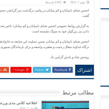
ژوئن 7, 2022
4,905 بازدیدها
انجمن شنای نابینایان و کم بینایان در پیامی درگذشت پدر گرانقدر حسن
گفت.
به گزارش روابط عمومی انجمن شنای نابینایان و کم بینایان؛ باخبر ش
دادن پدر بزرگوار خود به سوگ نشسته است.
انجمن شنای نابینایان و کم بینایان، ضمن تسلیت این ضایعه به خانواده
درگاه خداوند متعال رحمت و مغفرت واسعه و برای بازماندگان صبوری 
روحش شاد و یادش گرامی باد.
on
Google +
Twitter
Facebook
اشتراک
مطالب مرتبط
اطلاعیه کلاس بندی ورزش
ژوئن 7, 2022